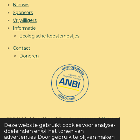
Nieuws
Sponsors
Vrijwilligers
Informatie
Ecologische koesternestjes
Contact
Doneren
©2023 Stichting Roan | All rights reserved |
Privacy
|
Deze website gebruikt cookies voor analyse-
Disclaimer
|
Beleidsplan
doeleinden en/of het tonen van
advertenties. Door gebruik te blijven maken