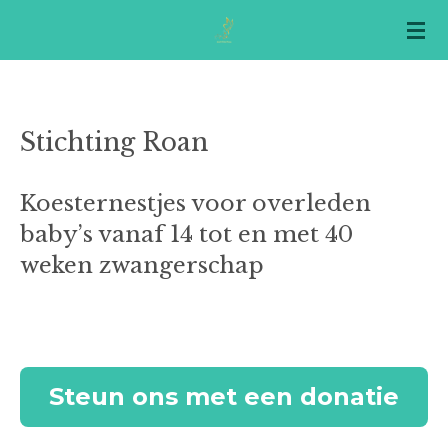
Ga
direct
naar
de
hoofdinhoud
Stichting Roan
Koesternestjes voor overleden
baby’s vanaf 14 tot en met 40
weken zwangerschap
Steun ons met een donatie