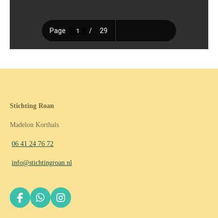
Stichting Roan
Madelon Korthals
06 41 24 76 72
info@stichtingroan.nl
F
W
I
a
h
n